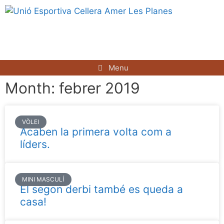
Menu
Menu
Month: febrer 2019
VÒLEI
Acaben la primera volta com a
líders.
MINI MASCULÍ
El segon derbi també es queda a
casa!