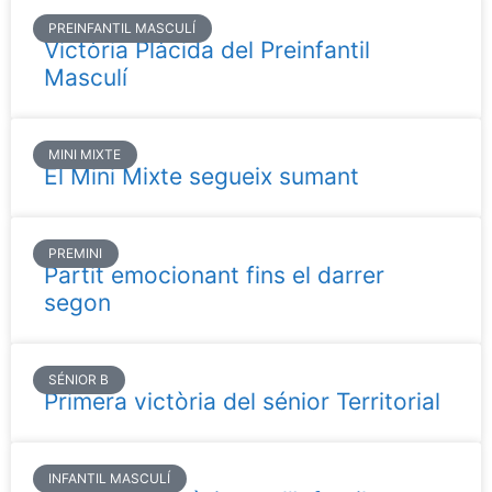
PREINFANTIL MASCULÍ
Victòria Plàcida del Preinfantil
Masculí
MINI MIXTE
El Mini Mixte segueix sumant
PREMINI
Partit emocionant fins el darrer
segon
SÉNIOR B
Primera victòria del sénior Territorial
INFANTIL MASCULÍ