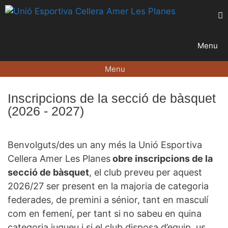
Menu
Menu
Inscripcions de la secció de bàsquet
Unió Esportiva Cellera Amer Les
(2026 - 2027)
Planes
Inscripcions temporada 2026-27
Benvolguts/des un any més la Unió Esportiva
Cellera Amer Les Planes
obre inscripcions de la
secció de bàsquet
, el club preveu per aquest
2026/27 ser present en la majoria de categoria
federades, de premini a sénior, tant en masculí
com en femení, per tant si no sabeu en quina
categoria jugueu i si el club disposa d’equip, us