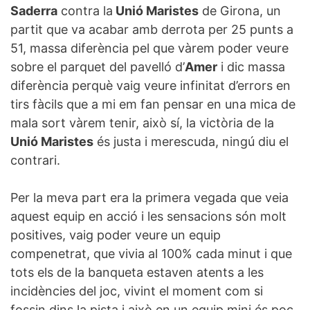
Saderra
contra la
Unió Maristes
de Girona, un
partit que va acabar amb derrota per 25 punts a
51, massa diferència pel que vàrem poder veure
sobre el parquet del pavelló d’
Amer
i dic massa
diferència perquè vaig veure infinitat d’errors en
tirs fàcils que a mi em fan pensar en una mica de
mala sort vàrem tenir, això sí, la victòria de la
Unió Maristes
és justa i merescuda, ningú diu el
contrari.
Per la meva part era la primera vegada que veia
aquest equip en acció i les sensacions són molt
positives, vaig poder veure un equip
compenetrat, que vivia al 100% cada minut i que
tots els de la banqueta estaven atents a les
incidències del joc, vivint el moment com si
fossin dins la pista i això en un equip mini és poc