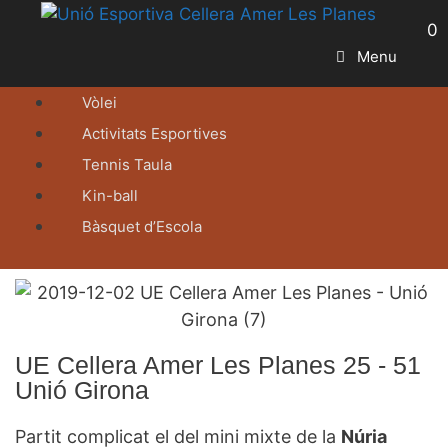
0
Menu
Vòlei
Activitats Esportives
Tennis Taula
Kin-ball
Bàsquet d’Escola
UE Cellera Amer Les Planes 25 - 51
Unió Girona
Partit complicat el del mini mixte de la
Núria