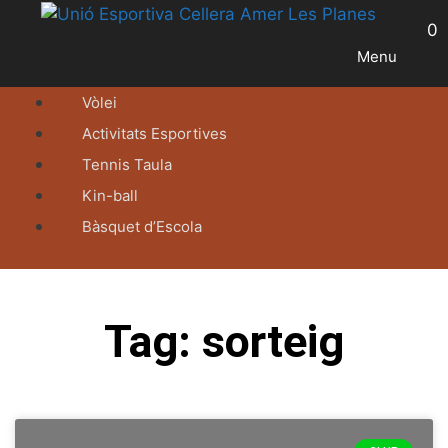
0
Menu
Vòlei
Activitats Esportives
Tennis Taula
Kin-ball
Bàsquet d’Escola
Tag: sorteig