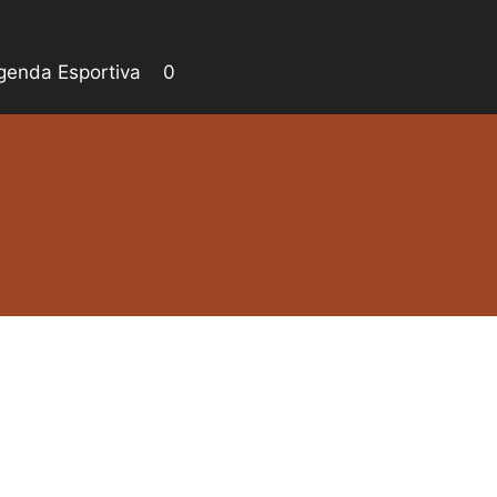
genda Esportiva
0