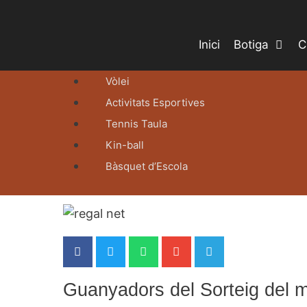
Inici
Botiga
C
Vòlei
Activitats Esportives
Tennis Taula
Kin-ball
Bàsquet d’Escola
Guanyadors del Sorteig del