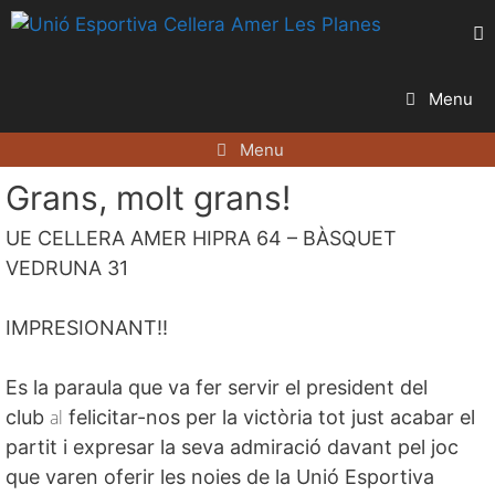
Vés
al
contingut
Menu
Menu
Grans, molt grans!
UE CELLERA
AMER
HIPRA
64 – BÀSQUET
VEDRUNA 31
IMPRESIONANT
!!
Es
la paraula que va fer servir el president del
club
al
felicitar-nos per la victòria tot just acabar el
partit i
expresar
la seva admiració davant pel joc
que varen oferir les noies de la Unió Esportiva