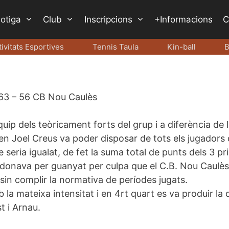
otiga
Club
Inscripcions
+Informacions
C
tivitats Esportives
Tennis Taula
Kin-ball
B
 63 – 56 CB Nou Caulès
quip dels teòricament forts del grup i a diferència de
en Joel Creus va poder disposar de tots els jugadors de
ue seria igualat, de fet la suma total de punts dels 3 pr
 es donava per guanyat per culpa que el C.B. Nou
Caulès
sin complir la normativa de períodes jugats.
 la mateixa intensitat i en
4rt
quart es va produir la 
t i Arnau.