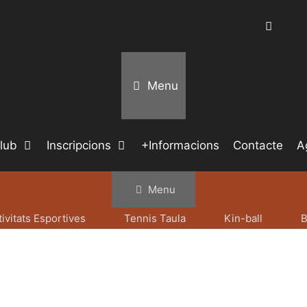
Menu
lub
Inscripcions
+Informacions
Contacte
A
Menu
tivitats Esportives
Tennis Taula
Kin-ball
B