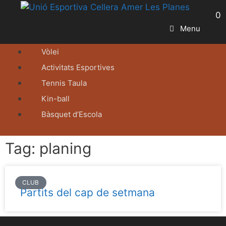
0
Menu
Vòlei
Activitats Esportives
Tennis Taula
Kin-ball
Bàsquet d’Escola
Tag: planing
CLUB
Partits del cap de setmana