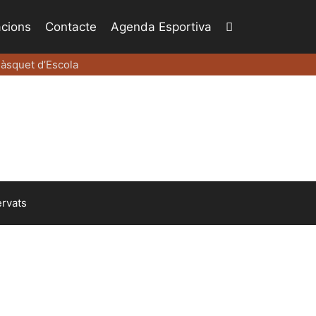
acions
Contacte
Agenda Esportiva
àsquet d’Escola
ervats