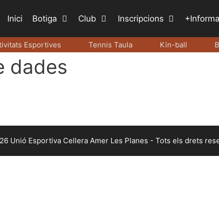
Inici
Botiga
Club
Inscripcions
+Inform
tivitats Esportives
Tennis Taula
Kin-ball
B
de dades
6 Unió Esportiva Cellera Amer Les Planes - Tots els drets res