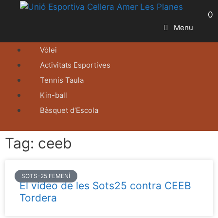
0
Menu
Vòlei
Activitats Esportives
Tennis Taula
Kin-ball
Bàsquet d’Escola
Tag: ceeb
SOTS-25 FEMENÍ
El vídeo de les Sots25 contra CEEB
Tordera