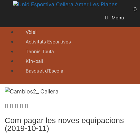
0
Menu
Vòlei
Activitats Esportives
Tennis Taula
Kin-ball
Bàsquet d’Escola
Com pagar les noves equipacions
(2019-10-11)