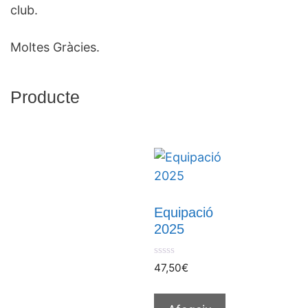
club.
Moltes Gràcies.
Producte
Equipació
2025
0
47,50
€
o
u
t
o