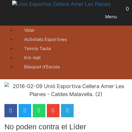
0
Menu
Vòlei
Activitats Esportives
Tennis Taula
Kin-ball
Bàsquet d’Escola
No poden contra el Líder