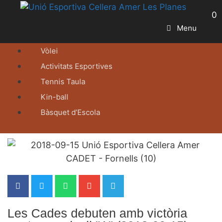
0
Menu
Vòlei
Activitats Esportives
Tennis Taula
Kin-ball
Bàsquet d’Escola
Les Cades debuten amb victòria